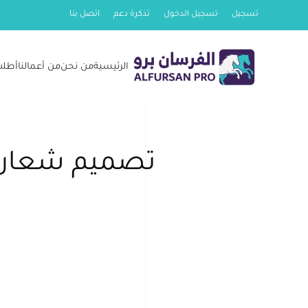
تسجيل
تسجيل الدخول
تذكرة دعم
اتصل بنا
Skip
to
الرئيسية
من نحن
من أعمالنا
أطلب
main
content
تصميم شعار و