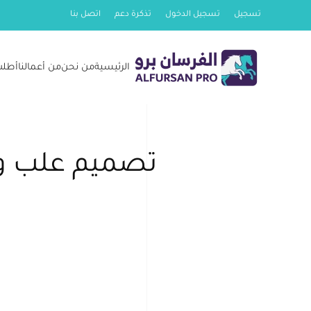
تسجيل
تسجيل الدخول
تذكرة دعم
اتصل بنا
Skip
to
الرئيسية
من نحن
من أعمالنا
أطلب
main
content
تصميم علب وا