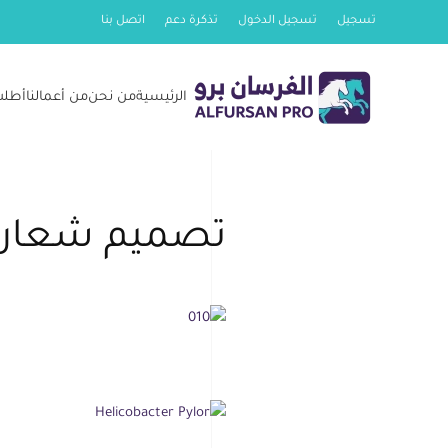
تسجيل
تسجيل الدخول
تذكرة دعم
اتصل بنا
Skip
to
الرئيسية
من نحن
من أعمالنا
أطلب
main
content
تصميم شعار 