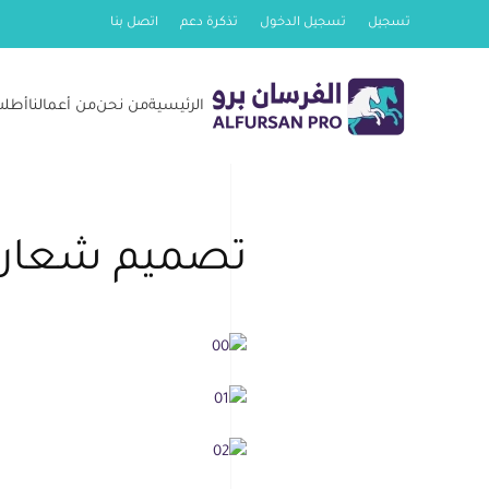
تسجيل
تسجيل الدخول
تذكرة دعم
اتصل بنا
Skip
to
الرئيسية
من نحن
من أعمالنا
أطلب
main
content
تصميم شعار م