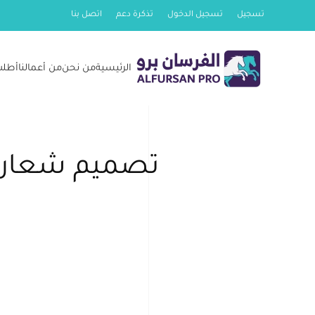
تسجيل
تسجيل الدخول
تذكرة دعم
اتصل بنا
Skip
to
الرئيسية
من نحن
من أعمالنا
أطلب
main
content
تصميم شعار ج