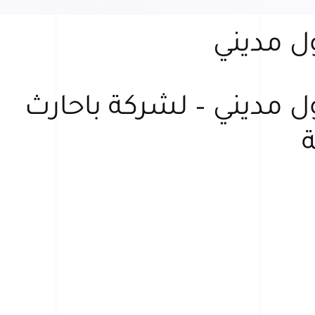
 مديني
مديني – لشركة باحارث
ة