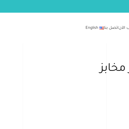
 الآن
اتصل بنا
English
خابز